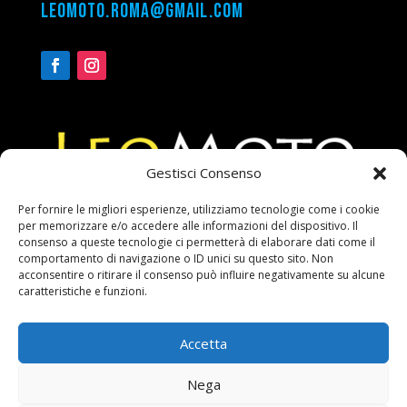
leomoto.roma@gmail.com
Gestisci Consenso
Per fornire le migliori esperienze, utilizziamo tecnologie come i cookie
per memorizzare e/o accedere alle informazioni del dispositivo. Il
consenso a queste tecnologie ci permetterà di elaborare dati come il
comportamento di navigazione o ID unici su questo sito. Non
Via Ugolino Cavalcabò 14 / 18
acconsentire o ritirare il consenso può influire negativamente su alcune
00176 Roma
caratteristiche e funzioni.
P.IVA 08789441006
Accetta
Orario:
Lunedi / Venerdi
Nega
9.30 / 13.00 – 15.00 / 19.30