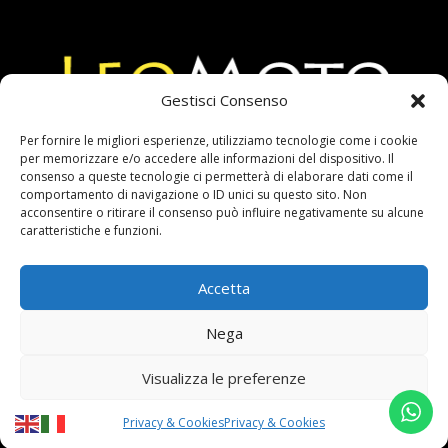
Gestisci Consenso
Per fornire le migliori esperienze, utilizziamo tecnologie come i cookie
per memorizzare e/o accedere alle informazioni del dispositivo. Il
consenso a queste tecnologie ci permetterà di elaborare dati come il
comportamento di navigazione o ID unici su questo sito. Non
Via Ugolino Cavalcabò 14 / 18
acconsentire o ritirare il consenso può influire negativamente su alcune
00176 Roma
caratteristiche e funzioni.
P.IVA 08789441006
Accetta
Orario:
Lunedi / Venerdi
Nega
9.30 / 13.00 – 15.00 / 19.30
Visualizza le preferenze
Privacy & Cookies
Privacy & Cookies