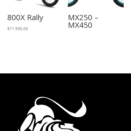
800X Rally
MX250 –
MX450
€
11.990,00