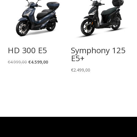
HD 300 E5
Symphony 125
E5+
Il
Il
€
4.999,00
€
4.599,00
prezzo
prezzo
€
2.499,00
originale
attuale
era:
è:
€4.999,00.
€4.599,00.