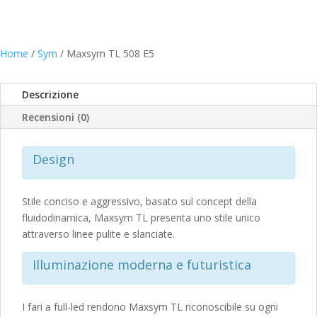
originale
attua
era:
è:
€9.499,00.
€8.49
Home
/
Sym
/ Maxsym TL 508 E5
Descrizione
Recensioni (0)
Design
Stile conciso e aggressivo, basato sul concept della
fluidodinamica, Maxsym TL presenta uno stile unico
attraverso linee pulite e slanciate.
Illuminazione moderna e futuristica
I fari a full-led rendono Maxsym TL riconoscibile su ogni