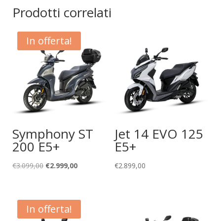
Prodotti correlati
In offerta!
Symphony ST
Jet 14 EVO 125
200 E5+
E5+
Il
Il
€
3.099,00
€
2.999,00
€
2.899,00
prezzo
prezzo
originale
attuale
era:
è:
In offerta!
€3.099,00.
€2.999,00.